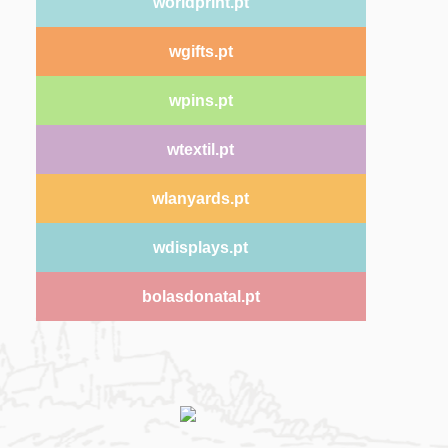
worldprint.pt
wgifts.pt
wpins.pt
wtextil.pt
wlanyards.pt
wdisplays.pt
bolasdonatal.pt