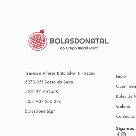
Travessa Alferes Brito Silva, 5 - Sazes
Início
6270-351 Sazes da Beira
Quem So
+351 211 561 418
Bolas de N
+351 937 250 376
Galeria
bolasdonatal.pt
Contactos
Siga-nos 