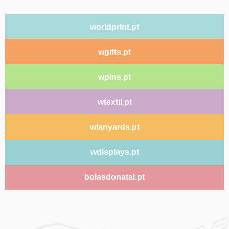
worldprint.pt
wgifts.pt
wpins.pt
wtextil.pt
wlanyards.pt
wdisplays.pt
bolasdonatal.pt