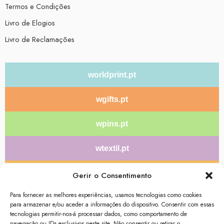
Termos e Condições
Livro de Elogios
Livro de Reclamações
worldprint.pt
wgifts.pt
wpins.pt
wtextil.pt
wlanyards.pt
Gerir o Consentimento
Para fornecer as melhores experiências, usamos tecnologias como cookies
wdisplays.pt
para armazenar e/ou aceder a informações do dispositivo. Consentir com essas
tecnologias permitir-nos-á processar dados, como comportamento de
bolasdonatal.pt
navegação ou IDs exclusivos neste site. Não consentir ou retirar o