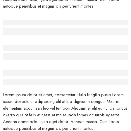
natoque penatibus et magnis dis parturient montes.
Before - After Makeup - Left
Lorem Ipsum has been the industry’s standard dummy text.
Before - After Makeup - Center
Lorem Ipsum has been the industry’s standard dummy text.
Before - After Makeup - Right
Lorem Ipsum has been the industry’s standard dummy text.
Lorem ipsum dolor sit amet, consectetur Nulla fringilla purus Lorem
ipsum dosectetur adipisicing elit at leo dignissim congue. Mauris
elementum accumsan leo vel tempor. Aliquam et elit eu nunc rhoncus
viverra quis at felis et netus et malesuada fames ac turpis egestas.
Aenean commodo ligula eget dolor. Aenean massa. Cum sociis
natoque penatibus et magnis dis parturient montes.