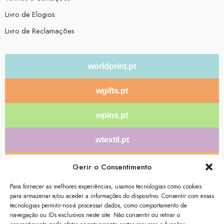
Livro de Elogios
Livro de Reclamações
worldprint.pt
wgifts.pt
wpins.pt
wtextil.pt
wlanyards.pt
Gerir o Consentimento
Para fornecer as melhores experiências, usamos tecnologias como cookies
wdisplays.pt
para armazenar e/ou aceder a informações do dispositivo. Consentir com essas
tecnologias permitir-nos-á processar dados, como comportamento de
bolasdonatal.pt
navegação ou IDs exclusivos neste site. Não consentir ou retirar o