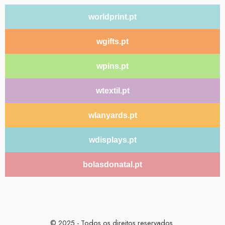
worldprint.pt
wgifts.pt
wpins.pt
wtextil.pt
wlanyards.pt
wdisplays.pt
bolasdonatal.pt
© 2025 - Todos os direitos reservados.